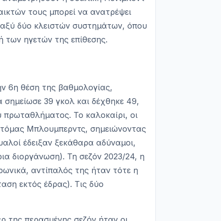
ικτών τους μπορεί να ανατρέψει
εταξύ δύο κλειστών συστημάτων, όπου
ή των ηγετών της επίθεσης.
ν 6η θέση της βαθμολογίας,
 σημείωσε 39 γκολ και δέχθηκε 49,
 πρωταθλήματος. Το καλοκαίρι, οι
Τρετόμας Μπλουμπερντς, σημειώνοντας
υαλοί έδειξαν ξεκάθαρα αδύναμοι,
ια διοργάνωση). Τη σεζόν 2023/24, η
ρωνικά, αντίπαλός της ήταν τότε η
αση εκτός έδρας). Τις δύο
ρ της περασμένης σεζόν ήταν οι