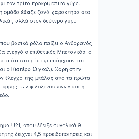
ρι τον τρίτο προκριματικό γύρο.
, η ομάδα έδειξε ξανά χαρακτήρα στο
λικά), αλλά στον δεύτερο γύρο
όπου βασικό ρόλο παίζει ο Ανδορανός
θά ενεργά ο επιθετικός Μπετανκόρ, ο
ται ότι στο ρόστερ υπάρχουν και
ι ο Κιστέρο (3 γκολ). Χάρη στην
ον έλεγχο της μπάλας από τα πρώτα
ραμμής των φιλοξενούμενων και η
εδο.
ημα U21, όπου έδειξε συνολικά 9
τής δείχνει 4,5 προειδοποιήσεις και