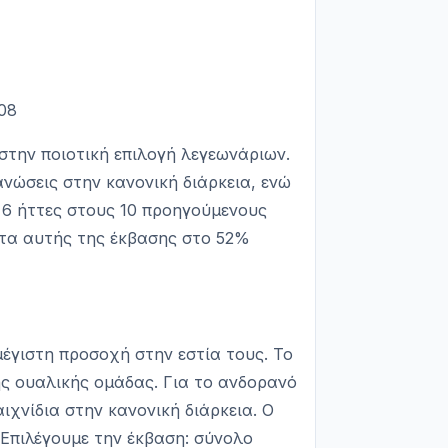
08
την ποιοτική επιλογή λεγεωνάριων.
ανώσεις στην κανονική διάρκεια, ενώ
 6 ήττες στους 10 προηγούμενους
ητα αυτής της έκβασης στο 52%
μέγιστη προσοχή στην εστία τους. Το
ης ουαλικής ομάδας. Για το ανδορανό
χνίδια στην κανονική διάρκεια. Ο
Επιλέγουμε την έκβαση: σύνολο