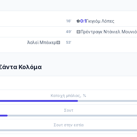
16′
⚽
0:1
Γκιγιόμ Λόπες
49′
🟨
Πρέντραγκ Ντάνιελ Μουνι
Άσλεϊ Μπέικερ
🟨
53′
 Σάντα Κολόμα
Κατοχή μπάλας, %
Σουτ
Σουτ στην εστία