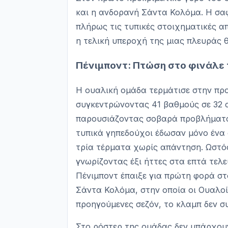
και η ανδορανή Σάντα Κολόμα. Η σα
πλήρως τις τυπικές στοιχηματικές α
η τελική υπεροχή της μιας πλευράς 
Πένιμποντ: Πτώση στο φινάλε
Η ουαλική ομάδα τερμάτισε στην πρ
συγκεντρώνοντας 41 βαθμούς σε 32 α
παρουσιάζοντας σοβαρά προβλήματα 
τυπικά γηπεδούχοι έδωσαν μόνο ένα 
τρία τέρματα χωρίς απάντηση. Ωστόσ
γνωρίζοντας έξι ήττες στα επτά τελ
Πένιμποντ έπαιξε για πρώτη φορά στ
Σάντα Κολόμα, στην οποία οι Ουαλοί 
προηγούμενες σεζόν, το κλαμπ δεν σ
Στο ρόστερ της ομάδας δεν υπάρχουν